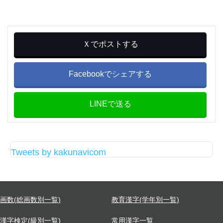
Ｘでポストする
Facebookでシェアする
LINEで送る
Tweets by kakunavicom
画数(総画数別一覧)
教育漢字(学年別一覧)
漢字検定(級別一覧)
常用漢字一覧