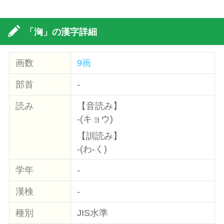
「洶」の漢字詳細
画数
9画
部首
-
読み
【音読み】
-(キョウ)
【訓読み】
-(わ-く)
学年
-
漢検
-
種別
JIS水準