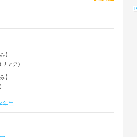
T
み】
(リャク)
み】
)
4年生