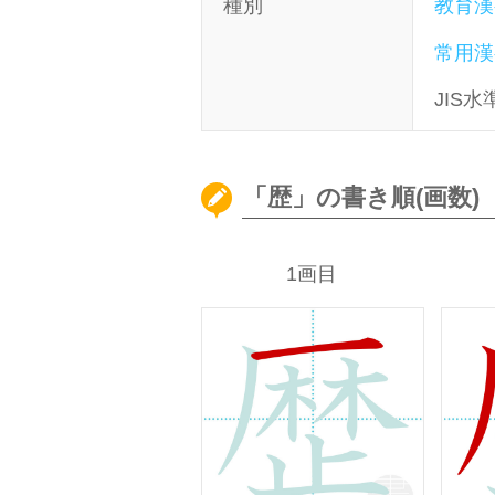
種別
教育漢
常用漢
JIS水
「歴」の書き順(画数)
1画目