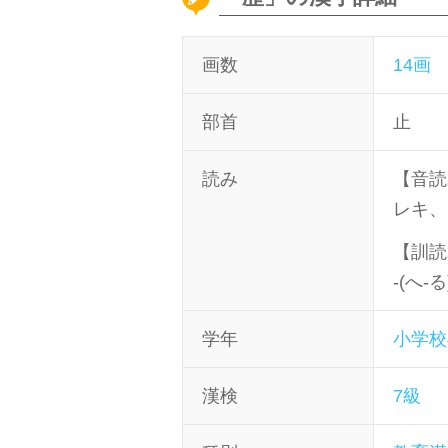
画数
14画
部首
止
読み
【音読
レキ、
【訓読
-(へ-る
学年
小学校
漢検
7級