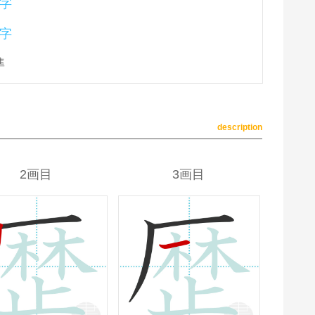
字
字
準
description
2画目
3画目