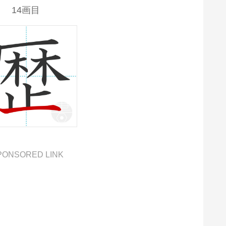
14画目
PONSORED LINK