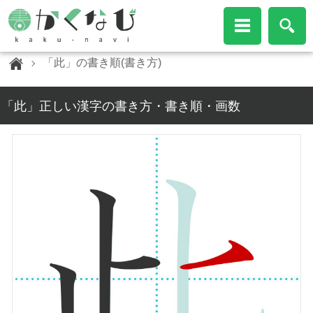
「此」の書き順(書き方)
「此」正しい漢字の書き方・書き順・画数