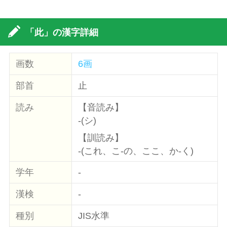
「此」の漢字詳細
画数
6画
部首
止
読み
【音読み】
-(シ)
【訓読み】
-(これ、こ-の、ここ、か-く)
学年
-
漢検
-
種別
JIS水準