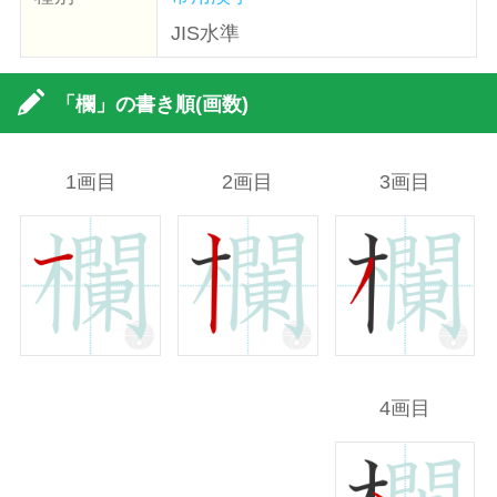
JIS水準
「欄」の書き順(画数)
1画目
2画目
3画目
4画目