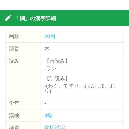
「欄」の漢字詳細
画数
20画
部首
木
読み
【音読み】
-ラン
【訓読み】
-(わく、てすり、おばしま、お
り)
学年
-
漢検
4級
種別
常用漢字