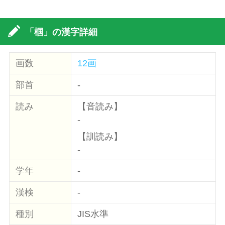
「椢」の漢字詳細
画数
12画
部首
-
読み
【音読み】
-
【訓読み】
-
学年
-
漢検
-
種別
JIS水準