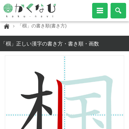
「椢」の書き順(書き方)
「椢」正しい漢字の書き方・書き順・画数