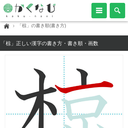
「椋」の書き順(書き方)
「椋」正しい漢字の書き方・書き順・画数