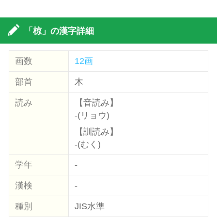
「椋」の漢字詳細
画数
12画
部首
木
読み
【音読み】
-(リョウ)
【訓読み】
-(むく)
学年
-
漢検
-
種別
JIS水準