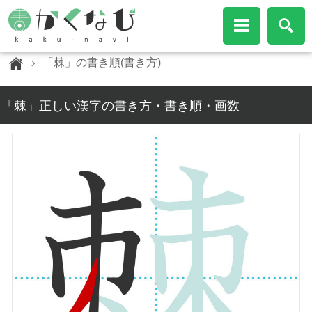
「棘」の書き順(書き方)
「棘」正しい漢字の書き方・書き順・画数