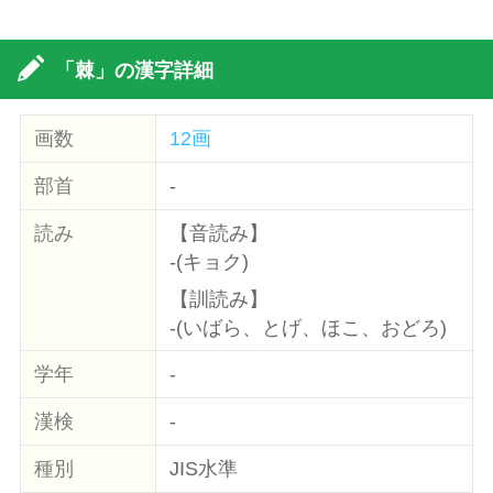
「棘」の漢字詳細
画数
12画
部首
-
読み
【音読み】
-(キョク)
【訓読み】
-(いばら、とげ、ほこ、おどろ)
学年
-
漢検
-
種別
JIS水準