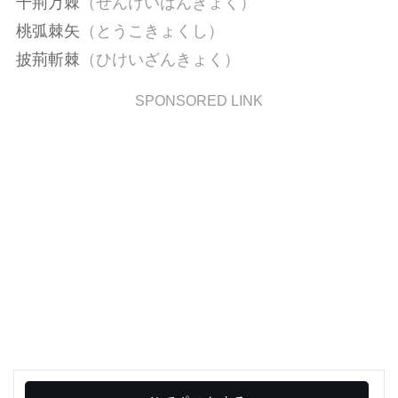
千荊万棘
（せんけいばんきょく）
桃弧棘矢
（とうこきょくし）
披荊斬棘
（ひけいざんきょく）
SPONSORED LINK