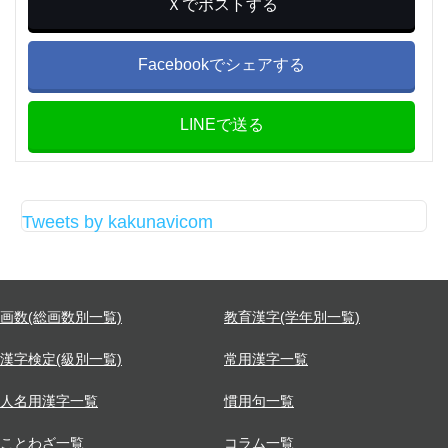
Ｘでポストする
Facebookでシェアする
LINEで送る
Tweets by kakunavicom
画数(総画数別一覧)
教育漢字(学年別一覧)
漢字検定(級別一覧)
常用漢字一覧
人名用漢字一覧
慣用句一覧
ことわざ一覧
コラム一覧