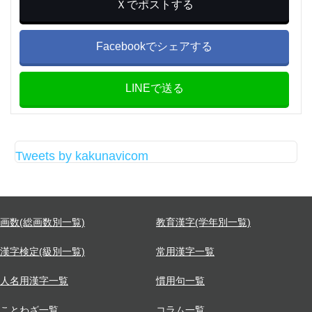
Ｘでポストする
Facebookでシェアする
LINEで送る
Tweets by kakunavicom
画数(総画数別一覧)
教育漢字(学年別一覧)
漢字検定(級別一覧)
常用漢字一覧
人名用漢字一覧
慣用句一覧
ことわざ一覧
コラム一覧