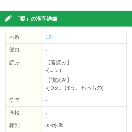
「棍」の漢字詳細
画数
12画
部首
-
読み
【音読み】
-(コン)
【訓読み】
-(つえ、ぼう、わるもの)
学年
-
漢検
-
種別
JIS水準