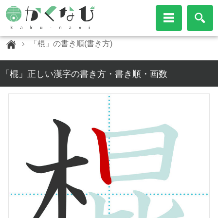
「棍」の書き順(書き方)
「棍」正しい漢字の書き方・書き順・画数