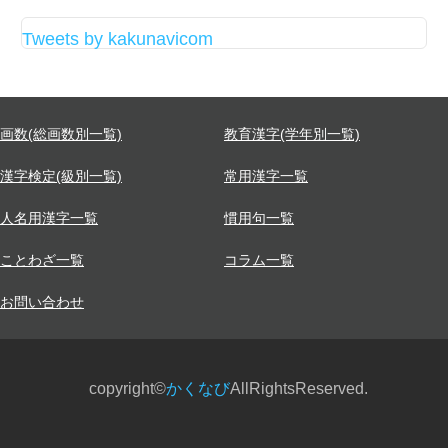
Tweets by kakunavicom
画数(総画数別一覧)
教育漢字(学年別一覧)
漢字検定(級別一覧)
常用漢字一覧
人名用漢字一覧
慣用句一覧
ことわざ一覧
コラム一覧
お問い合わせ
copyright©
かくなび
AllRightsReserved.