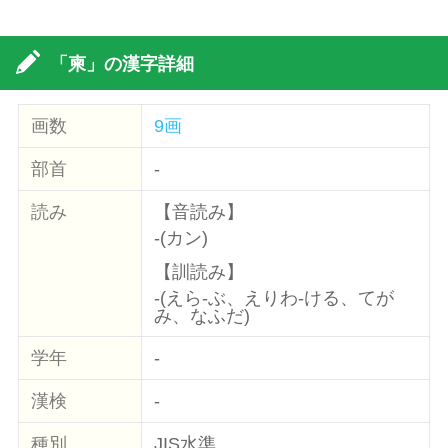
「柬」の漢字詳細
画数
9画
部首
-
読み
【音読み】
-(カン)
【訓読み】
-(えら-ぶ、えりわ-ける、てが
み、なふだ)
学年
-
漢検
-
種別
JIS水準