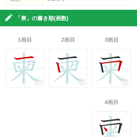
「柬」の書き順(画数)
1画目
2画目
3画目
4画目