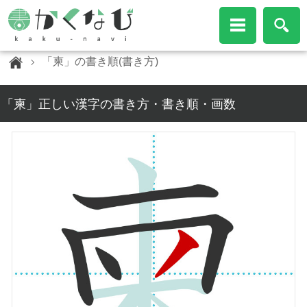
「柬」の書き順(書き方)
「柬」正しい漢字の書き方・書き順・画数