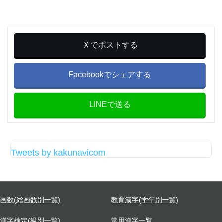
Ｘでポストする
Facebookでシェアする
LINEで送る
Tweets by kakunavicom
画数(総画数別一覧)
教育漢字(学年別一覧)
漢字検定(級別一覧)
常用漢字一覧