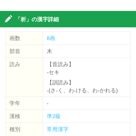
「析」の漢字詳細
画数
8画
部首
木
読み
【音読み】
-セキ
【訓読み】
-(さ-く、わ-ける、わ-かれる)
学年
-
漢検
準2級
種別
常用漢字