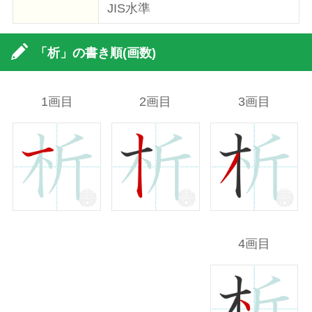
JIS水準
「析」の書き順(画数)
1画目
2画目
3画目
4画目