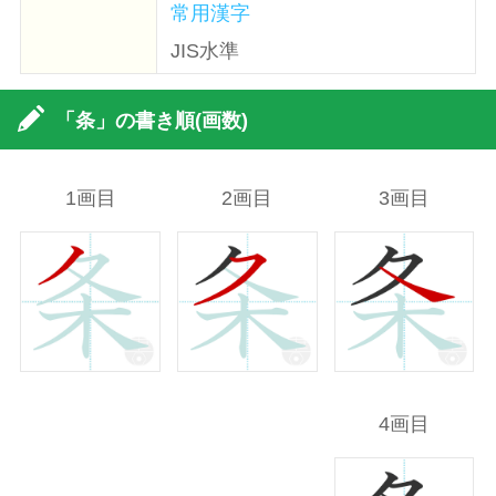
常用漢字
JIS水準
「条」の書き順(画数)
1画目
2画目
3画目
4画目