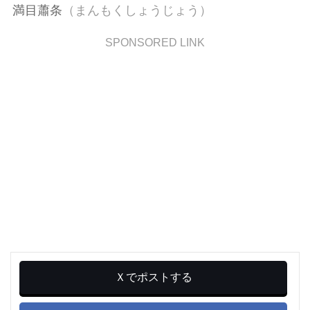
満目蕭条
（まんもくしょうじょう）
SPONSORED LINK
Ｘでポストする