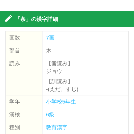
「条」の漢字詳細
画数
7画
部首
木
読み
【音読み】
ジョウ
【訓読み】
-(えだ、すじ)
学年
小学校5年生
漢検
6級
種別
教育漢字