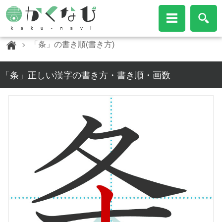
「条」の書き順(書き方)
「条」正しい漢字の書き方・書き順・画数