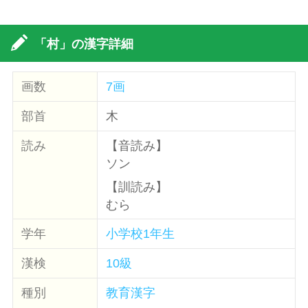
「村」の漢字詳細
画数
7画
部首
木
読み
【音読み】
ソン
【訓読み】
むら
学年
小学校1年生
漢検
10級
種別
教育漢字