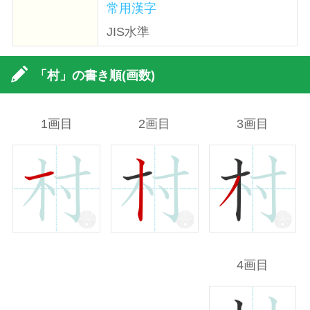
常用漢字
JIS水準
「村」の書き順(画数)
1画目
2画目
3画目
4画目