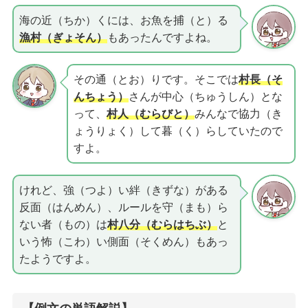
海の近（ちか）くには、お魚を捕（と）る
漁村（ぎょそん）
もあったんですよね。
その通（とお）りです。そこでは
村長（そ
んちょう）
さんが中心（ちゅうしん）とな
って、
村人（むらびと）
みんなで協力（き
ょうりょく）して暮（く）らしていたので
すよ。
けれど、強（つよ）い絆（きずな）がある
反面（はんめん）、ルールを守（まも）ら
ない者（もの）は
村八分（むらはちぶ）
と
いう怖（こわ）い側面（そくめん）もあっ
たようですよ。