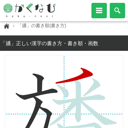
「旙」の書き順(書き方)
「旙」正しい漢字の書き方・書き順・画数