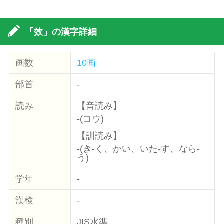
「效」の漢字詳細
画数
10画
部首
-
読み
【音読み】
-(コウ)
【訓読み】
-(き-く、かい、いた-す、なら-
う)
学年
-
漢検
-
種別
JIS水準