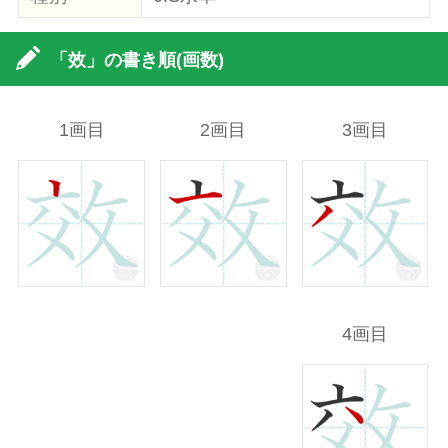
「效」の書き順(画数)
1画目
2画目
3画目
4画目