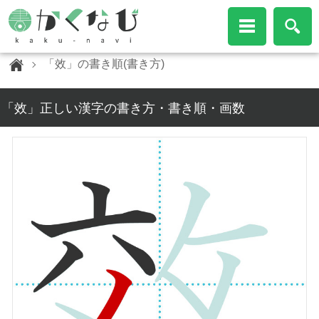
「效」の書き順(書き方)
「效」正しい漢字の書き方・書き順・画数