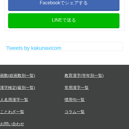
Facebookでシェアする
LINEで送る
Tweets by kakunavicom
画数(総画数別一覧)
教育漢字(学年別一覧)
漢字検定(級別一覧)
常用漢字一覧
人名用漢字一覧
慣用句一覧
ことわざ一覧
コラム一覧
お問い合わせ