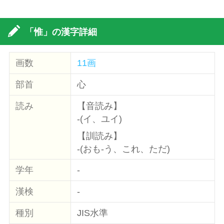
「惟」の漢字詳細
画数
11画
部首
心
読み
【音読み】
-(イ、ユイ)
【訓読み】
-(おも-う、これ、ただ)
学年
-
漢検
-
種別
JIS水準