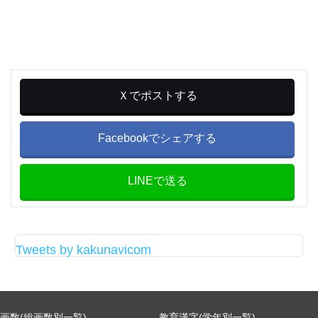
Ｘでポストする
Facebookでシェアする
LINEで送る
Tweets by kakunavicom
画数(総画数別一覧)
教育漢字(学年別一覧)