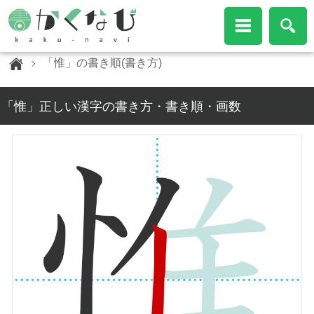
「惟」の書き順(書き方)
「惟」正しい漢字の書き方・書き順・画数