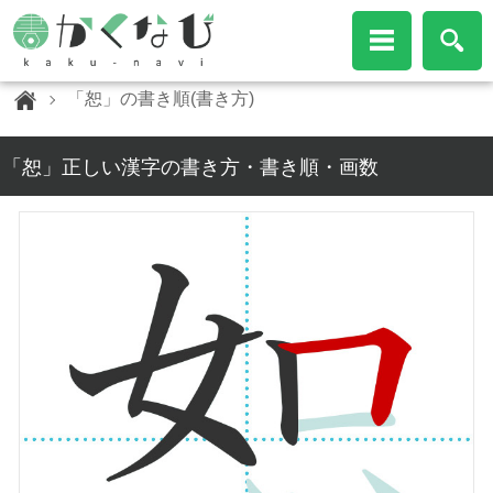
「恕」の書き順(書き方)
「恕」正しい漢字の書き方・書き順・画数