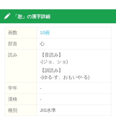
「恕」の漢字詳細
画数
10画
部首
心
読み
【音読み】
-(ジョ、ショ)
【訓読み】
-(ゆる-す、おもいや-る)
学年
-
漢検
-
種別
JIS水準