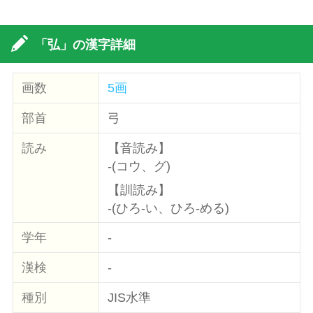
「弘」の漢字詳細
画数
5画
部首
弓
読み
【音読み】
-(コウ、グ)
【訓読み】
-(ひろ-い、ひろ-める)
学年
-
漢検
-
種別
JIS水準