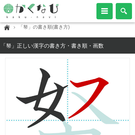
「帑」の書き順(書き方)
「帑」正しい漢字の書き方・書き順・画数