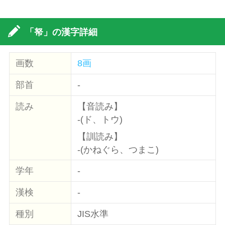
「帑」の漢字詳細
画数
8画
部首
-
読み
【音読み】
-(ド、トウ)
【訓読み】
-(かねぐら、つまこ)
学年
-
漢検
-
種別
JIS水準