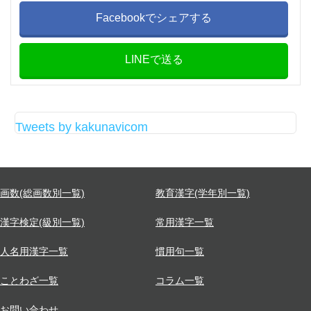
Facebookでシェアする
LINEで送る
Tweets by kakunavicom
画数(総画数別一覧)
教育漢字(学年別一覧)
漢字検定(級別一覧)
常用漢字一覧
人名用漢字一覧
慣用句一覧
ことわざ一覧
コラム一覧
お問い合わせ