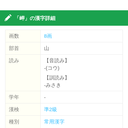
「岬」の漢字詳細
画数
8画
部首
山
読み
【音読み】
-(コウ)
【訓読み】
-みさき
学年
-
漢検
準2級
種別
常用漢字