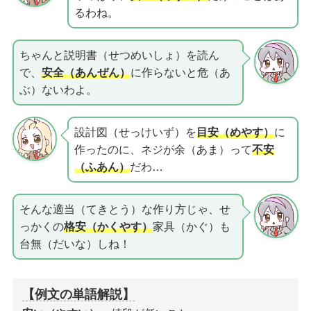
るわね。
ちゃんと説明書（せつめいしょ）を読ん
で、
安全（あんぜん）
に作らないと危（あ
ぶ）ないわよ。
設計図（せっけいず）を
目安（めやす）
に
作ったのに、ネジが余（あま）って
不安
（ふあん）
だわ…
そんな適当（てきとう）な作り方じゃ、せ
っかくの
格安（かくやす）
家具（かぐ）も
台無（だいな）しね！
【例文の単語解説】