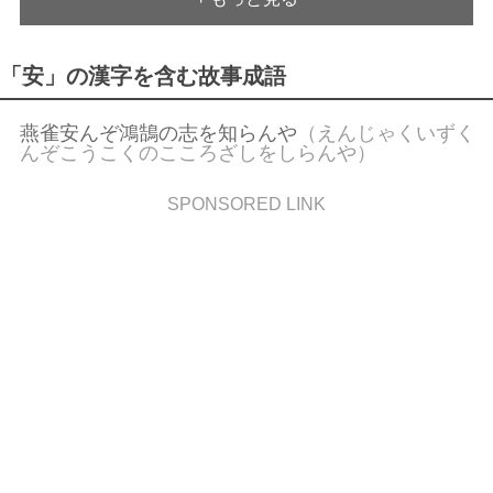
宴安鴆毒
（えんあんちんどく）
苟且偸安
（こうしょとうあん）
「安」の漢字を含む故事成語
三界無安
（さんがいむあん）
生知安行
（せいちあんこう）
燕雀安んぞ鴻鵠の志を知らんや
（えんじゃくいずく
んぞこうこくのこころざしをしらんや）
大安吉日
（たいあんきちじつ）
泰山之安
（たいざんのやすき）
SPONSORED LINK
知足安分
（ちそくあんぶん）
長安日辺
（ちょうあんにっぺん）
本領安堵
（ほんりょうあんど）