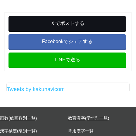
Ｘでポストする
Facebookでシェアする
LINEで送る
Tweets by kakunavicom
画数(総画数別一覧)
教育漢字(学年別一覧)
漢字検定(級別一覧)
常用漢字一覧