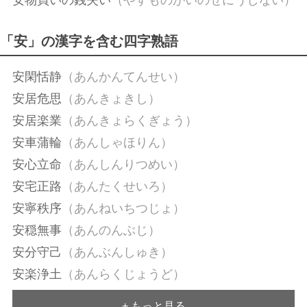
安物買いの銭失い
（やすものがいのぜにうしない）
「安」の漢字を含む四字熟語
安閑恬静
（あんかんてんせい）
安居危思
（あんきょきし）
安居楽業
（あんきょらくぎょう）
安車蒲輪
（あんしゃほりん）
安心立命
（あんしんりつめい）
安宅正路
（あんたくせいろ）
安寧秩序
（あんねいちつじょ）
安穏無事
（あんのんぶじ）
安分守己
（あんぶんしゅき）
安楽浄土
（あんらくじょうど）
一路平安
（いちろへいあん）
+ もっと見る