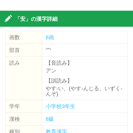
「安」の漢字詳細
画数
6画
部首
宀
読み
【音読み】
アン
【訓読み】
やす-い、(やす-んじる、いずく-
んぞ)
学年
小学校3年生
漢検
8級
種別
教育漢字