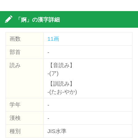
「婀」の漢字詳細
画数
11画
部首
-
読み
【音読み】
-(ア)
【訓読み】
-(たお-やか)
学年
-
漢検
-
種別
JIS水準