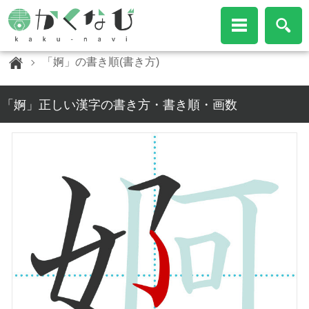
「婀」の書き順(書き方)
「婀」正しい漢字の書き方・書き順・画数