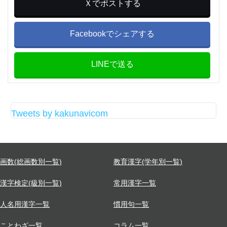
Ｘでポストする
Facebookでシェアする
LINEで送る
Tweets by kakunavicom
画数(総画数別一覧)
教育漢字(学年別一覧)
漢字検定(級別一覧)
常用漢字一覧
人名用漢字一覧
慣用句一覧
ことわざ一覧
コラム一覧