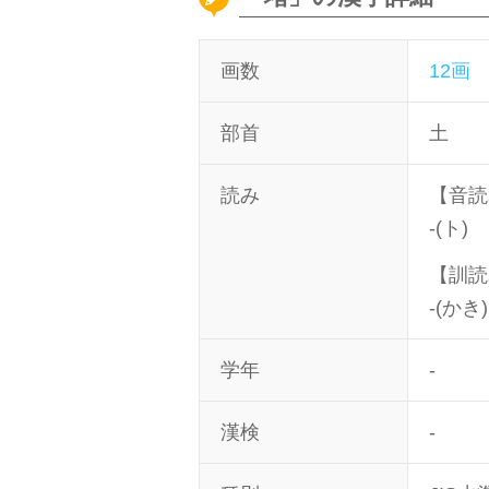
画数
12画
部首
土
読み
【音読
-(ト)
【訓読
-(かき)
学年
-
漢検
-