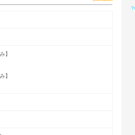
T
み】
み】