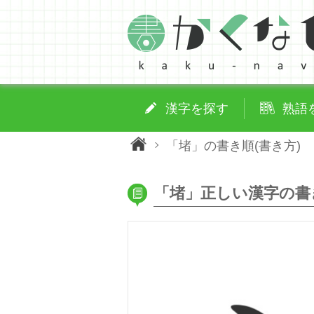
漢字を探す
熟語
「堵」の書き順(書き方)
「堵」正しい漢字の書