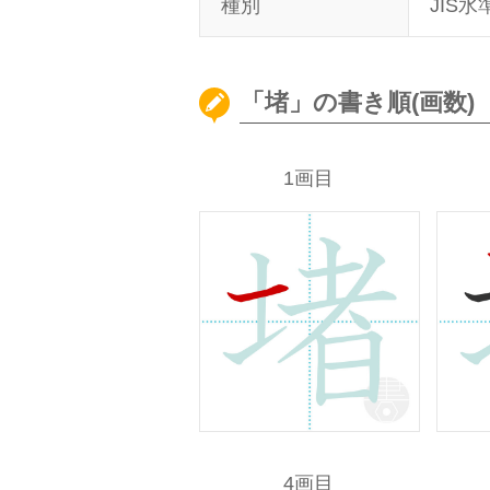
種別
JIS水
「堵」の書き順(画数)
1画目
4画目