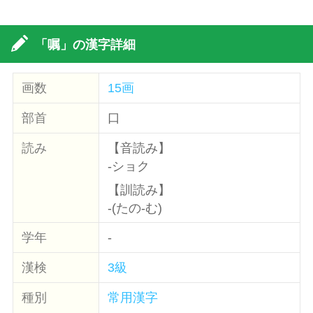
「嘱」の漢字詳細
画数
15画
部首
口
読み
【音読み】
-ショク
【訓読み】
-(たの-む)
学年
-
漢検
3級
種別
常用漢字