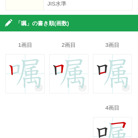
JIS水準
「嘱」の書き順(画数)
1画目
2画目
3画目
4画目