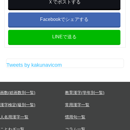
Ｘでポストする
Facebookでシェアする
LINEで送る
Tweets by kakunavicom
画数(総画数別一覧)
教育漢字(学年別一覧)
漢字検定(級別一覧)
常用漢字一覧
人名用漢字一覧
慣用句一覧
ことわざ一覧
コラム一覧