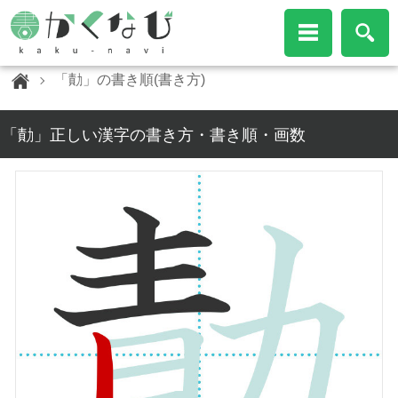
「勣」の書き順(書き方)
「勣」正しい漢字の書き方・書き順・画数