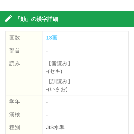
「勣」の漢字詳細
画数
13画
部首
-
読み
【音読み】
-(セキ)
【訓読み】
-(いさお)
学年
-
漢検
-
種別
JIS水準