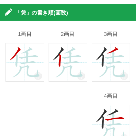
「凭」の書き順(画数)
1画目
2画目
3画目
4画目