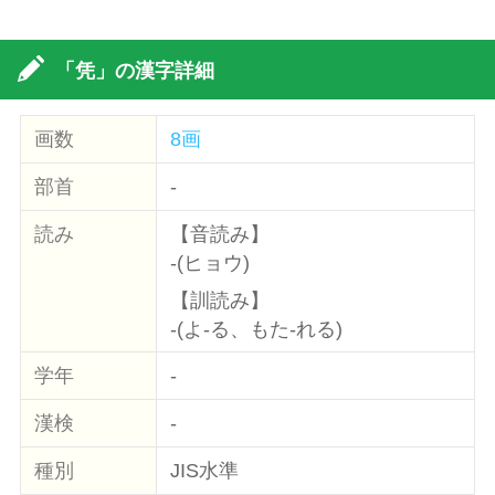
「凭」の漢字詳細
画数
8画
部首
-
読み
【音読み】
-(ヒョウ)
【訓読み】
-(よ-る、もた-れる)
学年
-
漢検
-
種別
JIS水準