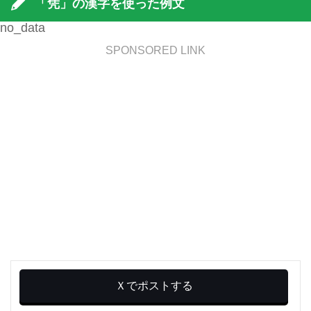
「凭」の漢字を使った例文
no_data
SPONSORED LINK
Ｘでポストする