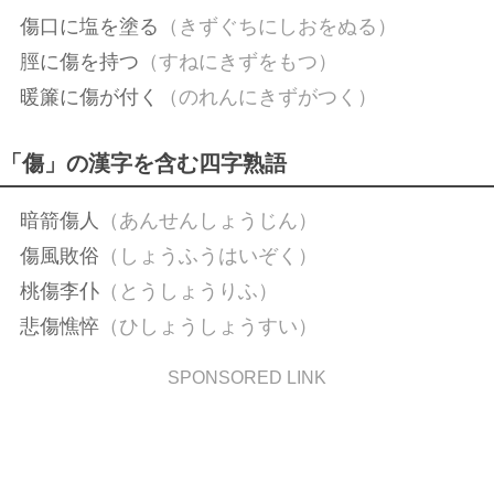
傷口に塩を塗る
（きずぐちにしおをぬる）
脛に傷を持つ
（すねにきずをもつ）
暖簾に傷が付く
（のれんにきずがつく）
「傷」の漢字を含む四字熟語
暗箭傷人
（あんせんしょうじん）
傷風敗俗
（しょうふうはいぞく）
桃傷李仆
（とうしょうりふ）
悲傷憔悴
（ひしょうしょうすい）
SPONSORED LINK