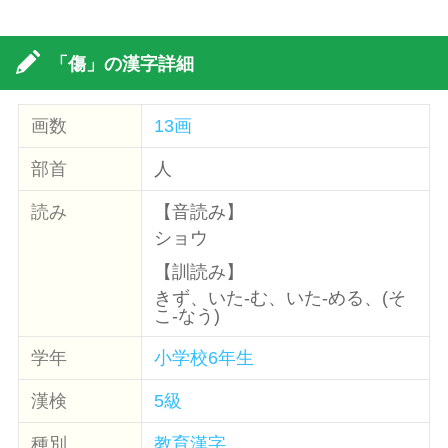
「傷」の漢字詳細
画数
13画
部首
人
読み
【音読み】
ショウ
【訓読み】
きず、いた-む、いた-める、(そ
こ-なう)
学年
小学校6年生
漢検
5級
種別
教育漢字