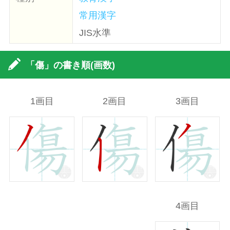
常用漢字
JIS水準
「傷」の書き順(画数)
1画目
2画目
3画目
4画目