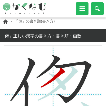
「偬」の書き順(書き方)
「偬」正しい漢字の書き方・書き順・画数