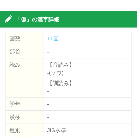
「偬」の漢字詳細
画数
11画
部首
-
読み
【音読み】
-(ソウ)
【訓読み】
-
学年
-
漢検
-
種別
JIS水準