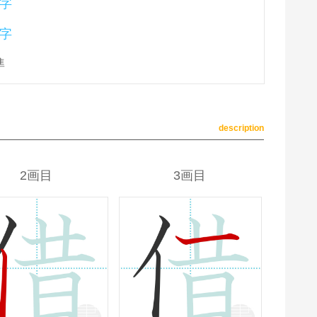
字
字
準
description
2画目
3画目