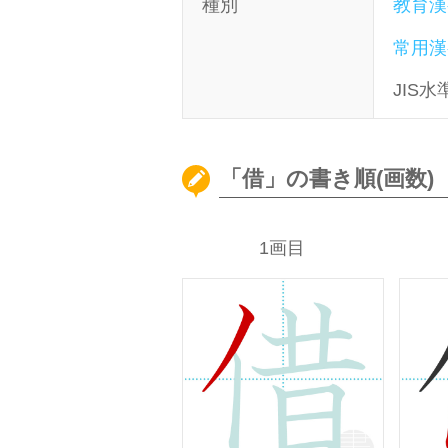
種別
教育漢
常用漢
JIS水
「借」の書き順(画数)
1画目