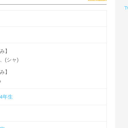
T
み】
、(シャ)
み】
る
4年生