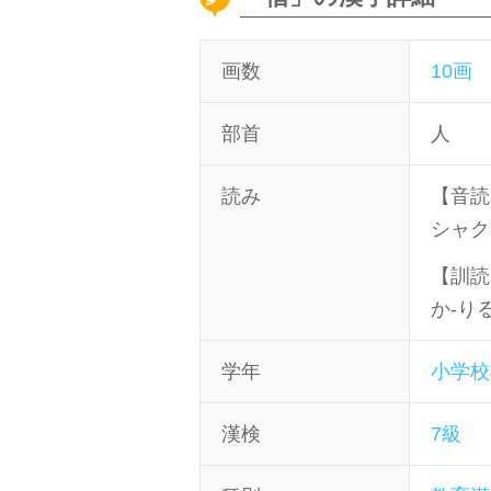
画数
10画
部首
人
読み
【音読
シャク
【訓読
か-り
学年
小学校
漢検
7級