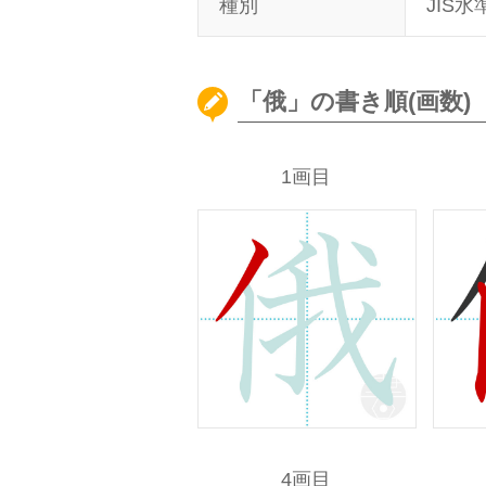
種別
JIS水
「俄」の書き順(画数)
1画目
4画目