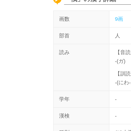
画数
9画
部首
人
読み
【音読
-(ガ)
【訓読
-(にわ
学年
-
漢検
-