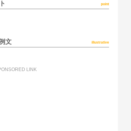
ト
point
例文
illustrative
PONSORED LINK