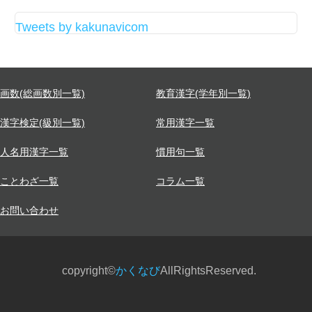
Tweets by kakunavicom
画数(総画数別一覧)
教育漢字(学年別一覧)
漢字検定(級別一覧)
常用漢字一覧
人名用漢字一覧
慣用句一覧
ことわざ一覧
コラム一覧
お問い合わせ
copyright©
かくなび
AllRightsReserved.