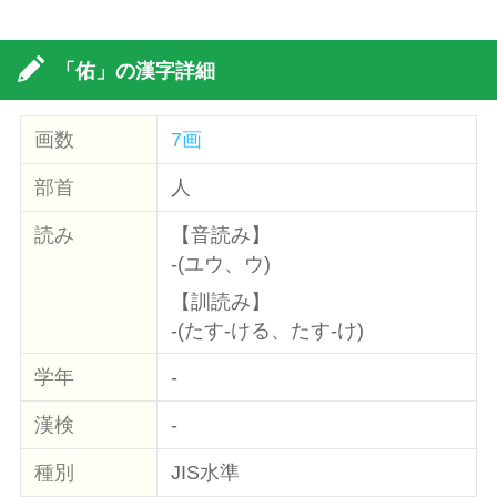
「佑」の漢字詳細
画数
7画
部首
人
読み
【音読み】
-(ユウ、ウ)
【訓読み】
-(たす-ける、たす-け)
学年
-
漢検
-
種別
JIS水準