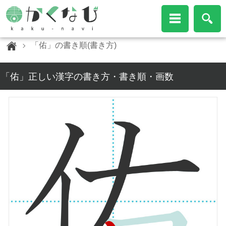
「佑」の書き順(書き方)
「佑」正しい漢字の書き方・書き順・画数