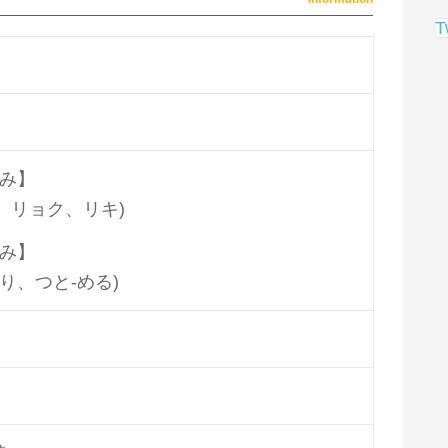
T
み】
ウ、リョク、リキ)
み】
-り、つと-める)