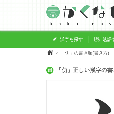
漢字を探す
熟語
「仂」の書き順(書き方)
「仂」正しい漢字の書