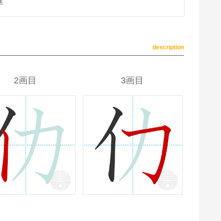
準
description
2画目
3画目