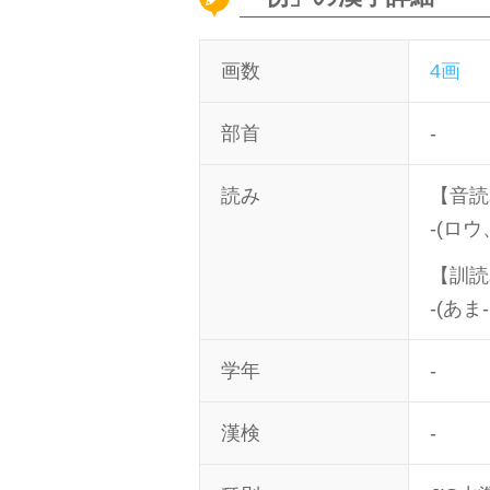
画数
4画
部首
-
読み
【音読
-(ロ
【訓読
-(あま
学年
-
漢検
-