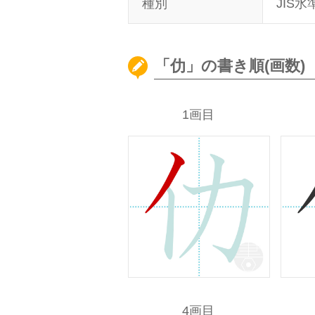
種別
JIS水
「仂」の書き順(画数)
1画目
4画目