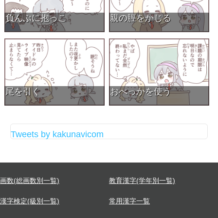
負んぶに抱っこ
親の脛をかじる
尾を引く
おべっかを使う
Tweets by kakunavicom
画数(総画数別一覧)
教育漢字(学年別一覧)
漢字検定(級別一覧)
常用漢字一覧