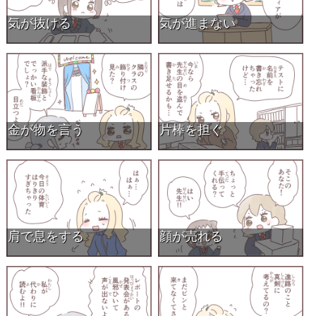
気が抜ける
気が進まない
金が物を言う
片棒を担ぐ
肩で息をする
顔が売れる