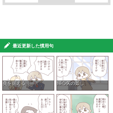
最近更新した慣用句
灸を据える
帰心矢の如し