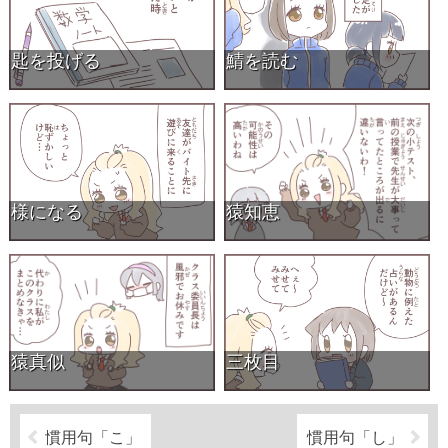
匙を投げる
鯖を読む
様になる
猿知恵
猿真似
三枚目
慣用句「こ」
慣用句「し」