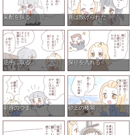
采配を振る
賽は投げられた
逆手に取る
探りを入れる
刺身のつま
砂上の楼閣