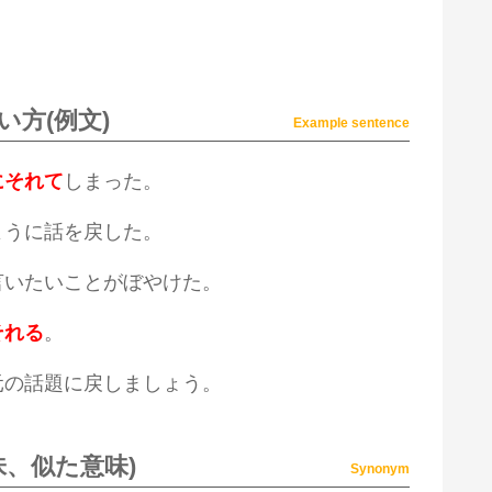
方(例文)
Example sentence
にそれて
しまった。
ように話を戻した。
言いたいことがぼやけた。
それる
。
元の話題に戻しましょう。
味、似た意味)
Synonym