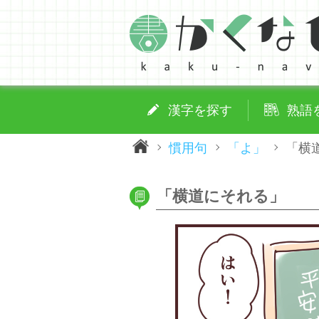
漢字を探す
熟語
慣用句
「よ」
「横
「横道にそれる」