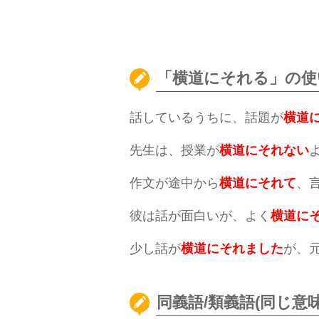
「横道にそれる」の使い
話しているうちに、話題が
横道
先生は、授業が
横道にそれない
作文が途中から
横道にそれて
、
彼は話が面白いが、よく
横道に
少し話が
横道にそれました
が、
同義語/類義語(同じ意