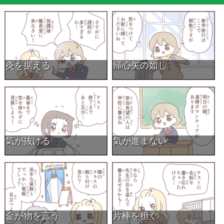
灸を据える
帰心矢の如し
気が抜ける
気が進まない
金が物を言う
片棒を担ぐ