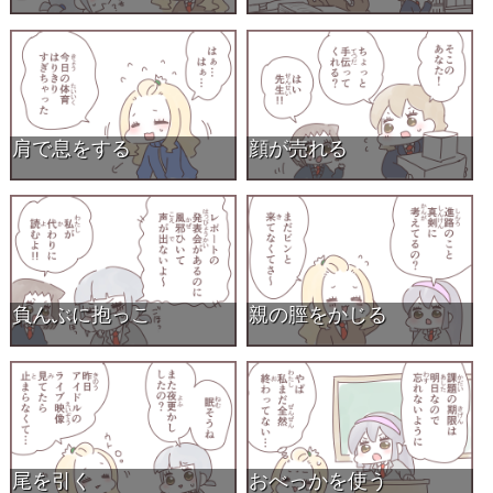
肩で息をする
顔が売れる
負んぶに抱っこ
親の脛をかじる
尾を引く
おべっかを使う