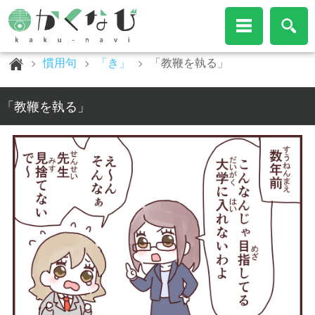
慣用句
「き」
「教鞭を執る」
「教鞭を執る」