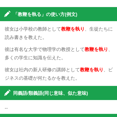
「教鞭を執る」の使い方(例文)
彼女は小学校の教師として
教鞭を執り
、生徒たちに
読み書きを教えた。
彼は有名な大学で物理学の教授として
教鞭を執り
、
多くの学生に知識を伝えた。
彼女は社内の新人研修の講師として
教鞭を執り
、ビ
ジネスの基礎が何たるかを教えた。
同義語/類義語(同じ意味、似た意味)
--